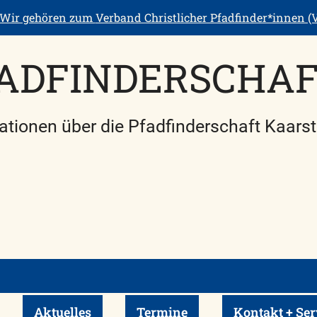
Wir gehören zum
Verband Christlicher Pfadfinder*innen (V
ADFINDERSCHA
ationen über die Pfadfinderschaft Kaarst
Aktuelles
Termine
Kontakt + Ser
rmenü ein-/ausklappen