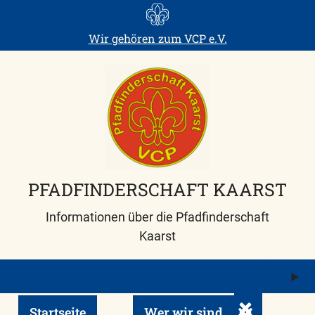
Skip
to
Wir gehören zum
VCP e.V.
content
PFADFINDERSCHAFT KAARST
Informationen über die Pfadfinderschaft
Kaarst
M
ö
Startseite
Wer wir sind